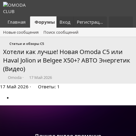
Главная
Форумы
Вход
Что нового?
Регистрация
Пользовател
Новые сообщения
Поиск сообщений
Статьи и обзоры C5
Хотели как лучше! Новая Omoda C5 или
Haval Jolion и Belgee X50+? АВТО Энергетик
(Видео)
А
Д
Omoda
17 Май 2026
в
а
17 Май 2026
Ответы: 1
т
т
о
а
р
н
т
а
е
ч
м
а
ы
л
а