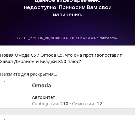
Новая Омода С5 / Omoda C5, что она противопоставит
Хавал Джолион и Белджи Х50 плюс?
Нажмите для раскрытия...
А
Omoda
в
т
Авторитет
о
Сообщения
210
Симпатии
12
р