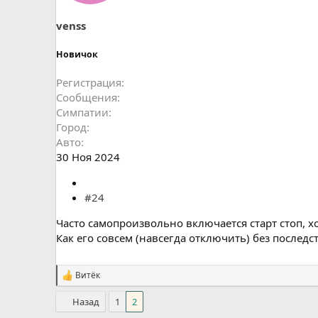
venss
Новичок
Регистрация
Сообщения
Симпатии
Город
Авто
30 Ноя 2024
#24
Часто самопроизвольно включается старт стоп, х
Как его совсем (навсегда отключить) без последс
Витёк
С
и
Назад
1
2
м
п