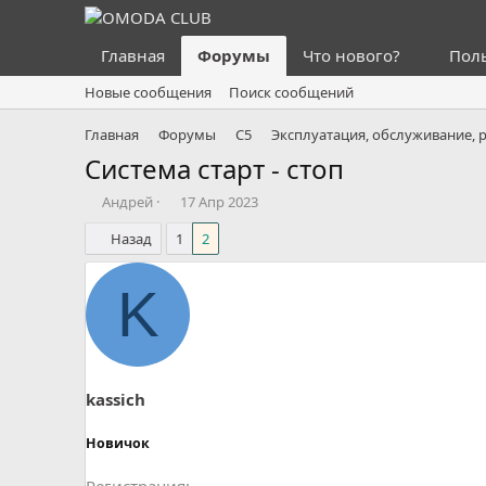
Главная
Форумы
Что нового?
Пол
Новые сообщения
Поиск сообщений
Главная
Форумы
C5
Эксплуатация, обслуживание, 
Система старт - стоп
А
Д
Андрей
17 Апр 2023
в
а
Назад
1
2
т
т
о
а
р
н
K
т
а
е
ч
м
а
ы
л
а
kassich
Новичок
Регистрация