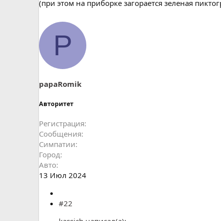
(при этом на приборке загорается зеленая пиктог
P
papaRomik
Авторитет
Регистрация
Сообщения
Симпатии
Город
Авто
13 Июл 2024
#22
kassich написал(а):