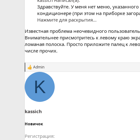
Здравствуйте. У меня нет меню, указанного
кондиционере (при этом на приборке загора
Нажмите для раскрытия...
Известная проблема неочевидного пользователь
Внимательнее присмотритесь к левому краю экр
ломаная полоска. Просто приложите палец к лево
числе прочих.
Admin
С
и
м
K
п
а
т
и
и
:
kassich
Новичок
Регистрация