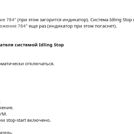
ие 784
" (при этом загорится индикатор). Система Idling Sto
ложение 784
" еще раз (индикатор при этом погаснет).
теля системой Idling Stop
оматически отключаться.
.
жение.
/M.
и stop-start включено.
атель.