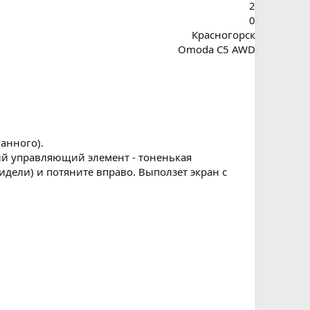
2
0
Красногорск
Omoda C5 AWD
анного).
ый управляющий элемент - тоненькая
идели) и потяните вправо. Выползет экран с