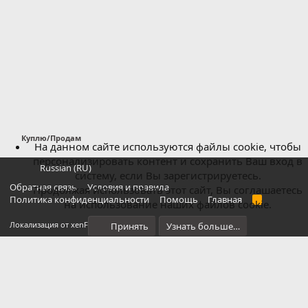
Куплю/Продам
На данном сайте используются файлы cookie, чтобы
персонализировать контент и сохранить Ваш вход в
Russian (RU)
систему, если Вы зарегистрируетесь.
Обратная связь
Условия и правила
Продолжая использовать этот сайт, Вы соглашаетесь
Политика конфиденциальности
Помощь
Главная
R
на использование наших файлов cookie.
S
S
®
Локализация от xenForo.Info
Принять
Узнать больше…