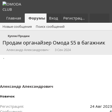
Главная
Форумы
Вход
Что нового?
Регистрация
Пользовател
Новые сообщения
Поиск сообщений
Куплю/Продам
Продам органайзер Омода S5 в багажник
А
Д
Александр Александрович
3 Сен 2024
в
а
т
т
о
а
р
н
т
а
е
ч
м
а
ы
л
Александр Александрович
а
Новичок
Регистрация
24 Авг 2023
Сообщения
6