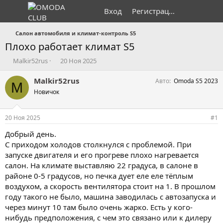
Вход
Регистрация
Салон автомобиля и климат-контроль S5
Плохо работает климат S5
А
Д
Malkir52rus
20 Ноя 2025
в
а
т
т
Malkir52rus
Авто
Omoda S5 2023
M
о
а
Новичок
р
н
т
а
е
ч
20 Ноя 2025
#1
м
а
ы
л
Добрый день.
а
С приходом холодов столкнулся с проблемой. При
запуске двигателя и его прогреве плохо нагревается
салон. На климате выставляю 22 градуса, в салоне в
районе 0-5 градусов, но печка дует еле еле тёплым
воздухом, а скорость вентилятора стоит на 1. В прошлом
году такого не было, машина заводилась с автозапуска и
через минут 10 там было очень жарко. Есть у кого-
нибудь предположения, с чем это связано или к дилеру