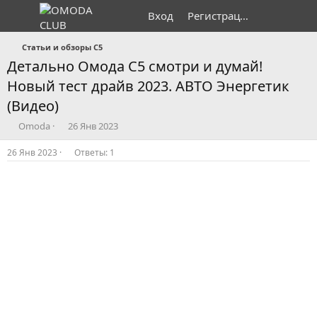
Вход
Регистрация
Статьи и обзоры C5
Детально Омода С5 смотри и думай!
Новый тест драйв 2023. АВТО Энергетик
(Видео)
А
Д
Omoda
26 Янв 2023
в
а
т
т
26 Янв 2023
Ответы: 1
о
а
р
н
т
а
е
ч
м
а
ы
л
а